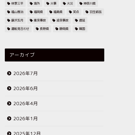
林家三平
海外
火事
火災
神奈川県
福山雅治
福岡県
福島県
笑点
羽生結弦
藤沢五月
衝突事故
追突事故
遅延
運転見合わせ
長野県
静岡県
韓国
アーカイブ
2026年7月
2026年6月
2026年4月
2026年1月
2025年12月