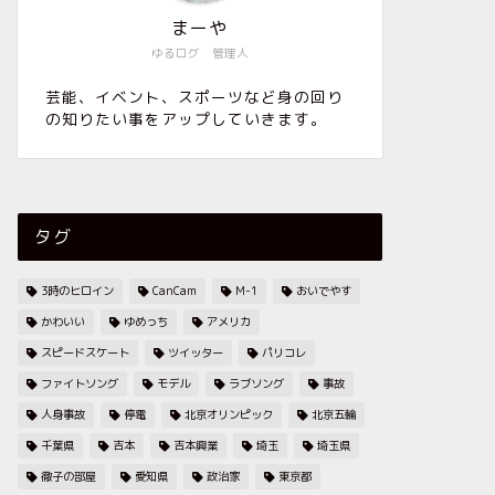
まーや
ゆるログ 管理人
芸能、イベント、スポーツなど身の回り
の知りたい事をアップしていきます。
タグ
3時のヒロイン
CanCam
M-1
おいでやす
かわいい
ゆめっち
アメリカ
スピードスケート
ツイッター
パリコレ
ファイトソング
モデル
ラブソング
事故
人身事故
停電
北京オリンピック
北京五輪
千葉県
吉本
吉本興業
埼玉
埼玉県
徹子の部屋
愛知県
政治家
東京都