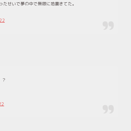
なったせいで夢の中で無限に地震きてた。
022
、？
22