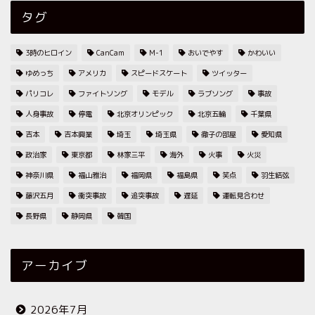
タグ
3時のヒロイン
CanCam
M-1
おいでやす
かわいい
ゆめっち
アメリカ
スピードスケート
ツイッター
パリコレ
ファイトソング
モデル
ラブソング
事故
人身事故
停電
北京オリンピック
北京五輪
千葉県
吉本
吉本興業
埼玉
埼玉県
徹子の部屋
愛知県
政治家
東京都
林家三平
海外
火事
火災
神奈川県
福山雅治
福岡県
福島県
笑点
羽生結弦
藤沢五月
衝突事故
追突事故
遅延
運転見合わせ
長野県
静岡県
韓国
アーカイブ
2026年7月