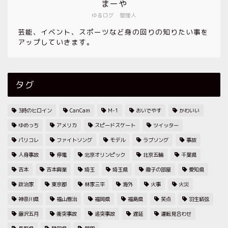
まーや
ゆるログ 管理人
芸能、イベント、スポーツなど身の回りの知りたい事を
アップしていきます。
タグ
3時のヒロイン
CanCam
M-1
おいでやす
かわいい
ゆめっち
アメリカ
スピードスケート
ツイッター
パリコレ
ファイトソング
モデル
ラブソング
事故
人身事故
停電
北京オリンピック
北京五輪
千葉県
吉本
吉本興業
埼玉
埼玉県
徹子の部屋
愛知県
政治家
東京都
林家三平
海外
火事
火災
神奈川県
福山雅治
福岡県
福島県
笑点
羽生結弦
藤沢五月
衝突事故
追突事故
遅延
運転見合わせ