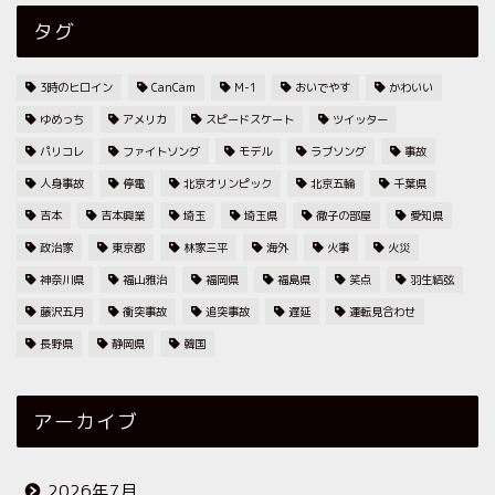
タグ
3時のヒロイン
CanCam
M-1
おいでやす
かわいい
ゆめっち
アメリカ
スピードスケート
ツイッター
パリコレ
ファイトソング
モデル
ラブソング
事故
人身事故
停電
北京オリンピック
北京五輪
千葉県
吉本
吉本興業
埼玉
埼玉県
徹子の部屋
愛知県
政治家
東京都
林家三平
海外
火事
火災
神奈川県
福山雅治
福岡県
福島県
笑点
羽生結弦
藤沢五月
衝突事故
追突事故
遅延
運転見合わせ
長野県
静岡県
韓国
アーカイブ
2026年7月