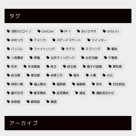
タグ
3時のヒロイン
CanCam
M-1
おいでやす
かわいい
ゆめっち
アメリカ
スピードスケート
ツイッター
パリコレ
ファイトソング
モデル
ラブソング
事故
人身事故
停電
北京オリンピック
北京五輪
千葉県
吉本
吉本興業
埼玉
埼玉県
徹子の部屋
愛知県
政治家
東京都
林家三平
海外
火事
火災
神奈川県
福山雅治
福岡県
福島県
笑点
羽生結弦
藤沢五月
衝突事故
追突事故
遅延
運転見合わせ
長野県
静岡県
韓国
アーカイブ