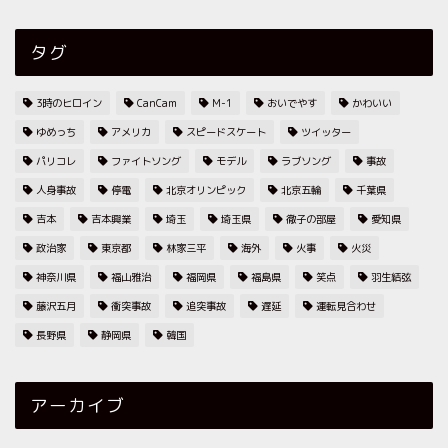
タグ
3時のヒロイン
CanCam
M-1
おいでやす
かわいい
ゆめっち
アメリカ
スピードスケート
ツイッター
パリコレ
ファイトソング
モデル
ラブソング
事故
人身事故
停電
北京オリンピック
北京五輪
千葉県
吉本
吉本興業
埼玉
埼玉県
徹子の部屋
愛知県
政治家
東京都
林家三平
海外
火事
火災
神奈川県
福山雅治
福岡県
福島県
笑点
羽生結弦
藤沢五月
衝突事故
追突事故
遅延
運転見合わせ
長野県
静岡県
韓国
アーカイブ