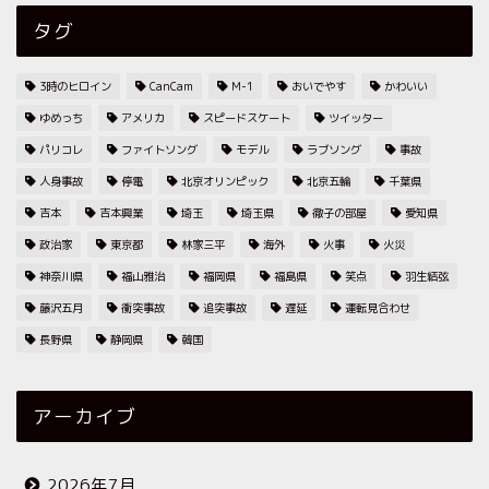
タグ
3時のヒロイン
CanCam
M-1
おいでやす
かわいい
ゆめっち
アメリカ
スピードスケート
ツイッター
パリコレ
ファイトソング
モデル
ラブソング
事故
人身事故
停電
北京オリンピック
北京五輪
千葉県
吉本
吉本興業
埼玉
埼玉県
徹子の部屋
愛知県
政治家
東京都
林家三平
海外
火事
火災
神奈川県
福山雅治
福岡県
福島県
笑点
羽生結弦
藤沢五月
衝突事故
追突事故
遅延
運転見合わせ
長野県
静岡県
韓国
アーカイブ
2026年7月