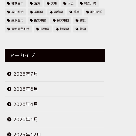
林家三平
海外
火事
火災
神奈川県
福山雅治
福岡県
福島県
笑点
羽生結弦
藤沢五月
衝突事故
追突事故
遅延
運転見合わせ
長野県
静岡県
韓国
アーカイブ
2026年7月
2026年6月
2026年4月
2026年1月
2025年12月