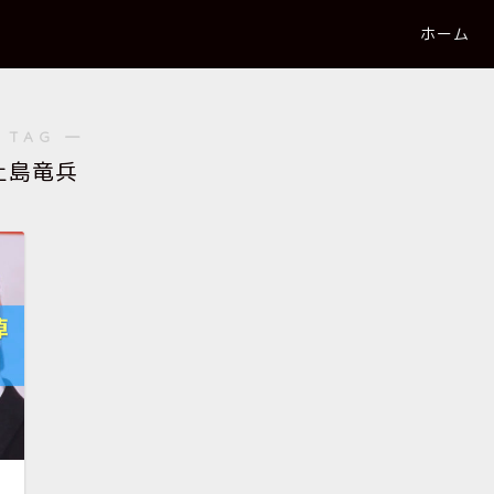
ホーム
 TAG ―
上島竜兵