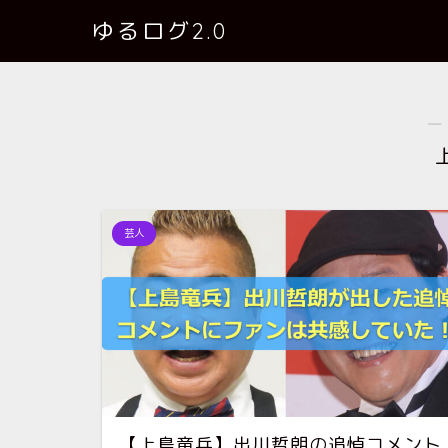
ゆるログ2.0
―
芸人
【上島竜兵】出川哲朗の追悼コメント