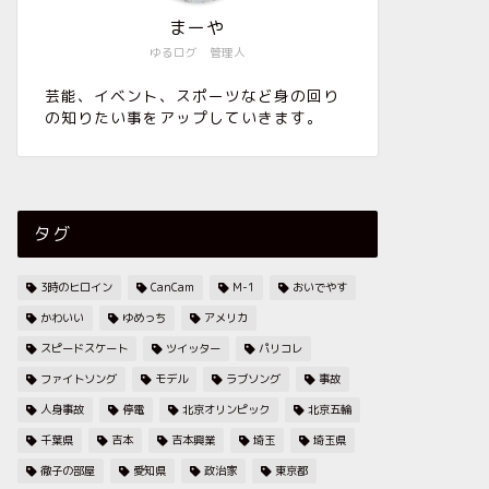
まーや
ゆるログ 管理人
芸能、イベント、スポーツなど身の回り
の知りたい事をアップしていきます。
タグ
3時のヒロイン
CanCam
M-1
おいでやす
かわいい
ゆめっち
アメリカ
スピードスケート
ツイッター
パリコレ
ファイトソング
モデル
ラブソング
事故
人身事故
停電
北京オリンピック
北京五輪
千葉県
吉本
吉本興業
埼玉
埼玉県
徹子の部屋
愛知県
政治家
東京都