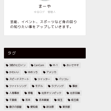
まーや
ゆるログ 管理人
芸能、イベント、スポーツなど身の回り
の知りたい事をアップしていきます。
タグ
3時のヒロイン
CanCam
M-1
おいでやす
かわいい
ゆめっち
アメリカ
スピードスケート
ツイッター
パリコレ
ファイトソング
モデル
ラブソング
事故
人身事故
停電
北京オリンピック
北京五輪
千葉県
吉本
吉本興業
埼玉
埼玉県
徹子の部屋
愛知県
政治家
東京都