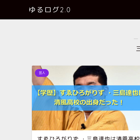
ゆるログ2.0
―
芸人
すゑひろがりず ・三島達也は清風高校