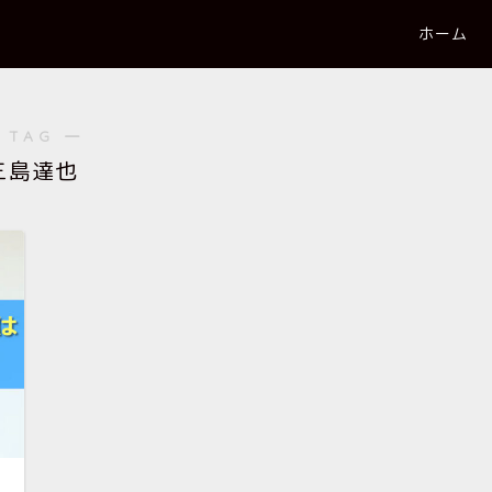
ホーム
 TAG ―
三島達也