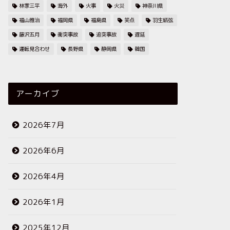
林家三平
海外
火事
火災
神奈川県
福山雅治
福岡県
福島県
笑点
羽生結弦
藤沢五月
衝突事故
追突事故
遅延
運転見合わせ
長野県
静岡県
韓国
アーカイブ
2026年7月
2026年6月
2026年4月
2026年1月
2025年12月