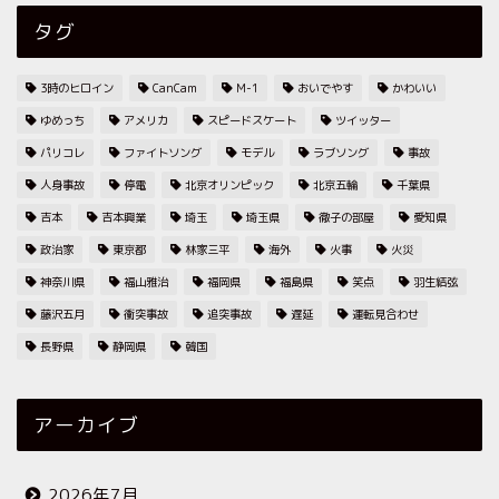
タグ
3時のヒロイン
CanCam
M-1
おいでやす
かわいい
ゆめっち
アメリカ
スピードスケート
ツイッター
パリコレ
ファイトソング
モデル
ラブソング
事故
人身事故
停電
北京オリンピック
北京五輪
千葉県
吉本
吉本興業
埼玉
埼玉県
徹子の部屋
愛知県
政治家
東京都
林家三平
海外
火事
火災
神奈川県
福山雅治
福岡県
福島県
笑点
羽生結弦
藤沢五月
衝突事故
追突事故
遅延
運転見合わせ
長野県
静岡県
韓国
アーカイブ
2026年7月