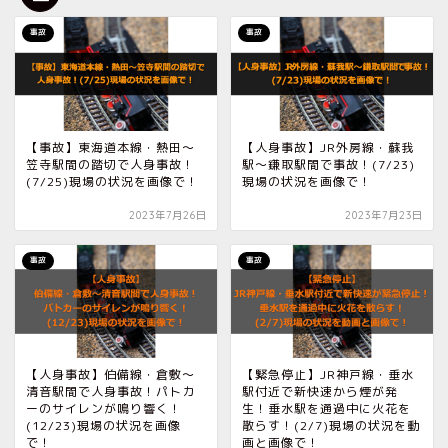
事故
事故
【事故】東海道本線・熱田〜
【人身事故】JR外房線・蘇我
笠寺駅間の踏切で人身事故！
駅〜鎌取駅間で事故！(7/23)
(7/25)現場の状況を画像で！
現場の状況を画像で！
2023年7月26日
2023年7月23日
事故
事故
【人身事故】伯備線・倉敷〜
【緊急停止】JR神戸線・垂水
清音駅間で人身事故！パトカ
駅付近で新快速から煙が発
ーのサイレンが鳴り響く！
生！垂水駅を通過中に火花を
(12/23)現場の状況を画像
散らす！(2/7)現場の状況を動
で！
画と画像で！