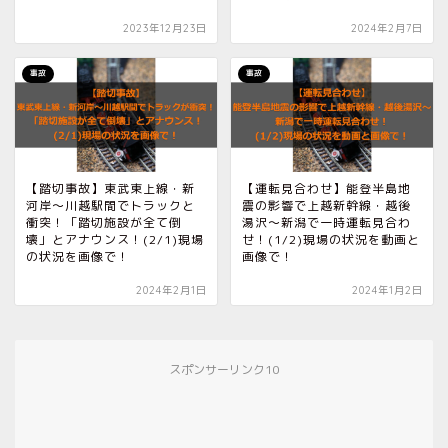
2023年12月23日
2024年2月7日
事故
事故
【踏切事故】東武東上線・新
【運転見合わせ】能登半島地
河岸〜川越駅間でトラックと
震の影響で上越新幹線・越後
衝突！「踏切施設が全て倒
湯沢〜新潟で一時運転見合わ
壊」とアナウンス！(2/1)現場
せ！(1/2)現場の状況を動画と
の状況を画像で！
画像で！
2024年2月1日
2024年1月2日
スポンサーリンク10