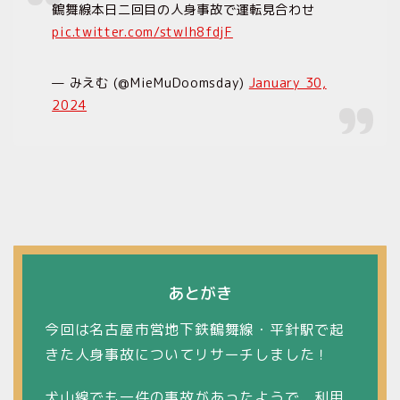
鶴舞線本日二回目の人身事故で運転見合わせ
pic.twitter.com/stwlh8fdjF
— みえむ (@MieMuDoomsday)
January 30,
2024
あとがき
今回は名古屋市営地下鉄鶴舞線・平針駅で起
きた人身事故についてリサーチしました！
犬山線でも一件の事故があったようで、利用