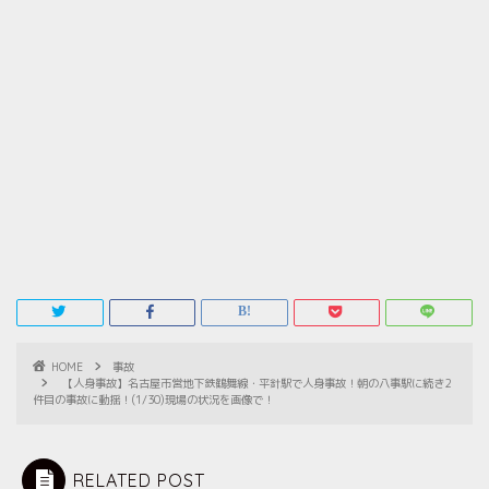
HOME
事故
【人身事故】名古屋市営地下鉄鶴舞線・平針駅で人身事故！朝の八事駅に続き2
件目の事故に動揺！(1/30)現場の状況を画像で！
RELATED POST