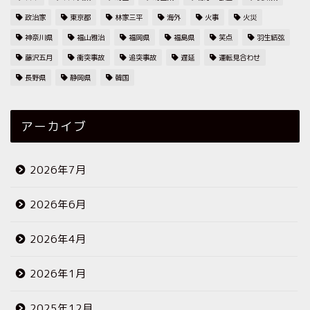
政治家
東京都
林家三平
海外
火事
火災
神奈川県
福山雅治
福岡県
福島県
笑点
羽生結弦
藤沢五月
衝突事故
追突事故
遅延
運転見合わせ
長野県
静岡県
韓国
アーカイブ
2026年7月
2026年6月
2026年4月
2026年1月
2025年12月