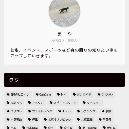
まーや
ゆるログ 管理人
芸能、イベント、スポーツなど身の回りの知りたい事を
アップしていきます。
タグ
3時のヒロイン
CanCam
M-1
おいでやす
かわいい
ゆめっち
アメリカ
スピードスケート
ツイッター
パリコレ
ファイトソング
モデル
ラブソング
事故
人身事故
停電
北京オリンピック
北京五輪
千葉県
吉本
吉本興業
埼玉
埼玉県
徹子の部屋
愛知県