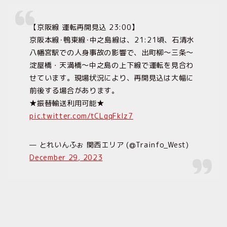
【京阪線 運転再開見込 23:00】
京阪本線･鴨東線･中之島線は、21:21頃、石清水
八幡宮駅での人身事故の影響で、出町柳〜三条〜
淀屋橋・天満橋〜中之島の上下線で運転を見合わ
せています。現場状況により、再開見込は大幅に
前後する場合があります。
★振替輸送利用可能★
pic.twitter.com/tCLqqFkIz7
— とれいんふぉ 関西エリア (@Trainfo_West)
December 29, 2023