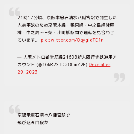
21時17分頃、京阪本線石清水八幡宮駅で発生した
人身事故のため京阪本線・鴨東線・中之島線淀屋
橋・中之島〜三条・出町柳駅間で運転を見合わせ
ています。
pic.twitter.com/OqygIdTE1n
— 大阪メトロ御堂筋線21608新大阪行き鉄道用ア
カウント (@16kR2STD2OLmZ2E)
December
29, 2023
京阪電車石清水八幡宮駅で
飛び込み自殺か