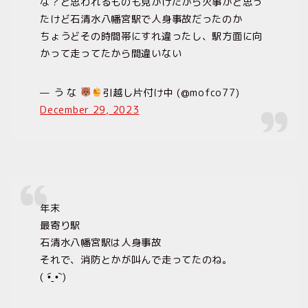
な？と思われるものも見かけたから火事かと思っ
たけど石清水八幡宮駅で人身事故だったのか
ちょうどその時間帯にすれ違ったし、駅方面に向
かって走ってたから間違いない
— う な‎
引越し片付け中 (@mofco77)
December 29, 2023
年末
最寄り駅
石清水八幡宮駅は人身事故
それで、消防とかが叫んで走ってたのね。
( •︠ˍ•︡ )