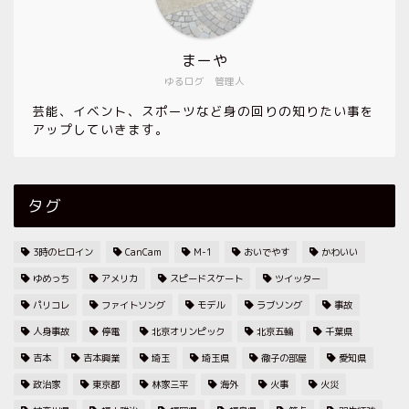
まーや
ゆるログ 管理人
芸能、イベント、スポーツなど身の回りの知りたい事を
アップしていきます。
タグ
3時のヒロイン
CanCam
M-1
おいでやす
かわいい
ゆめっち
アメリカ
スピードスケート
ツイッター
パリコレ
ファイトソング
モデル
ラブソング
事故
人身事故
停電
北京オリンピック
北京五輪
千葉県
吉本
吉本興業
埼玉
埼玉県
徹子の部屋
愛知県
政治家
東京都
林家三平
海外
火事
火災