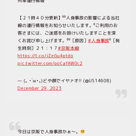
列車運行情報
【２１時４０分更新】⁰⁰人身事故の影響による当社
線の運行情報をお知らせいたします。⁰ご利用のお
客さまには、ご迷惑をお掛けいたしますことを深
くお詫び申し上げます。⁰⁰［原因］
#人身事故
⁰［発
生時刻］２１：１７
#京阪本線
https://t.co/iZeGu4ptdo
pic.twitter.com/poCafAW0c2
— (｡ • ̀ω•｡)どや顔でイヤァオ!! (@US1460B)
December 29, 2023
今日は京阪で人身事故かぁ〜。