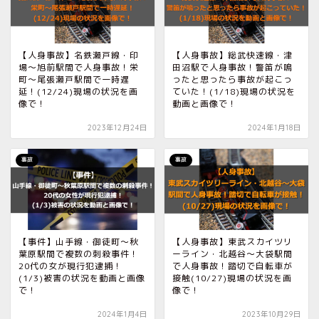
【人身事故】名鉄瀬戸線・印
【人身事故】総武快速線・津
場〜旭前駅間で人身事故！栄
田沼駅で人身事故！警笛が鳴
町〜尾張瀬戸駅間で一時遅
ったと思ったら事故が起こっ
延！(12/24)現場の状況を画
ていた！(1/18)現場の状況を
像で！
動画と画像で！
2023年12月24日
2024年1月18日
事故
事故
【事件】山手線・御徒町〜秋
【人身事故】東武スカイツリ
葉原駅間で複数の刺殺事件！
ーライン・北越谷〜大袋駅間
20代の女が現行犯逮捕！
で人身事故！踏切で自転車が
(1/3)被害の状況を動画と画像
接触(10/27)現場の状況を画
で！
像で！
2024年1月4日
2023年10月29日