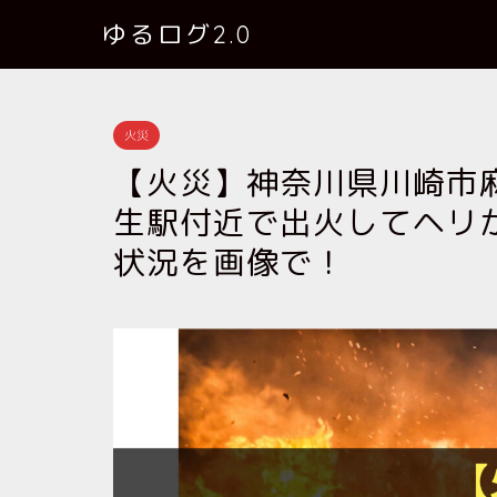
ゆるログ2.0
火災
【火災】神奈川県川崎市
生駅付近で出火してヘリが
状況を画像で！