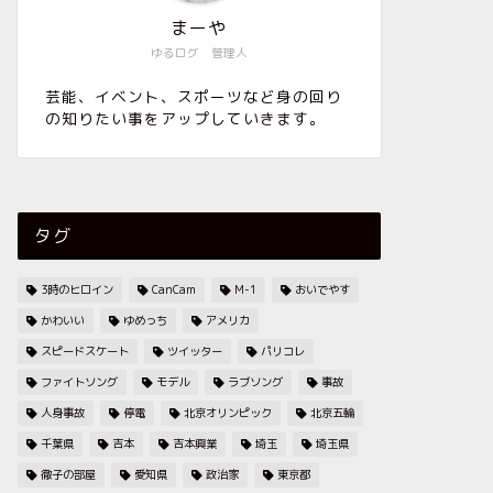
まーや
ゆるログ 管理人
芸能、イベント、スポーツなど身の回り
の知りたい事をアップしていきます。
タグ
3時のヒロイン
CanCam
M-1
おいでやす
かわいい
ゆめっち
アメリカ
スピードスケート
ツイッター
パリコレ
ファイトソング
モデル
ラブソング
事故
人身事故
停電
北京オリンピック
北京五輪
千葉県
吉本
吉本興業
埼玉
埼玉県
徹子の部屋
愛知県
政治家
東京都