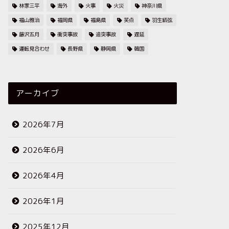
林家三平
海外
火事
火災
神奈川県
福山雅治
福岡県
福島県
笑点
羽生結弦
藤沢五月
衝突事故
追突事故
遅延
運転見合わせ
長野県
静岡県
韓国
アーカイブ
2026年7月
2026年6月
2026年4月
2026年1月
2025年12月