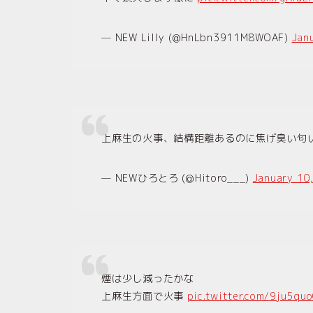
— NEW Lilly (@HnLbn3911M8WOAF)
Jan
上麻生の火事、結構距離あるのに焦げ臭い匂
— NEWひろとろ (@Hitoro___)
January 10
煙は少し減ったかな
上麻生方面で火事
pic.twitter.com/9ju5qu