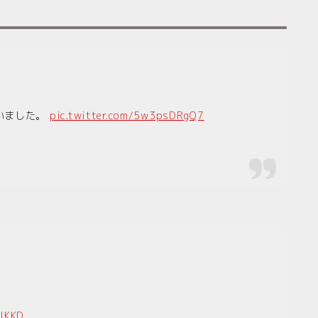
いました。
pic.twitter.com/5w3psDRgQ7
rIKKD