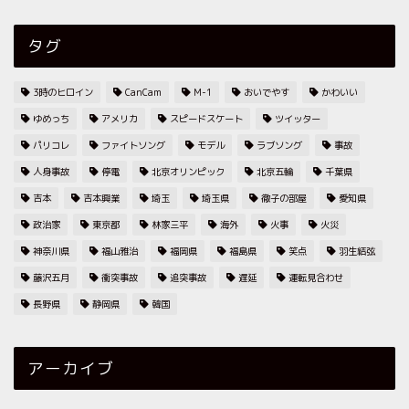
タグ
3時のヒロイン
CanCam
M-1
おいでやす
かわいい
ゆめっち
アメリカ
スピードスケート
ツイッター
パリコレ
ファイトソング
モデル
ラブソング
事故
人身事故
停電
北京オリンピック
北京五輪
千葉県
吉本
吉本興業
埼玉
埼玉県
徹子の部屋
愛知県
政治家
東京都
林家三平
海外
火事
火災
神奈川県
福山雅治
福岡県
福島県
笑点
羽生結弦
藤沢五月
衝突事故
追突事故
遅延
運転見合わせ
長野県
静岡県
韓国
アーカイブ