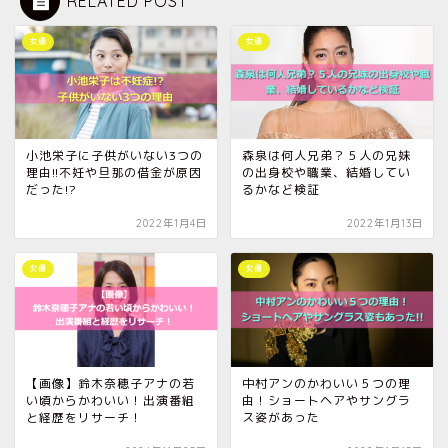
RELATED POST
女優
女優
小池栄子に子供がいない3つの
森泉は何人兄弟？５人の兄妹
理由!!不妊や旦那の借金が原因
の出身校や職業、結婚してい
だった!?
るかなど検証
2022年1月4日
2022年1月13日
女優
女優
【画像】鈴木奈穂子アナの若
中村アンのかわいい５つの理
い頃からかわいい！出演番組
由！ショートヘアやサングラ
と経歴をリサーチ！
ス姿があった