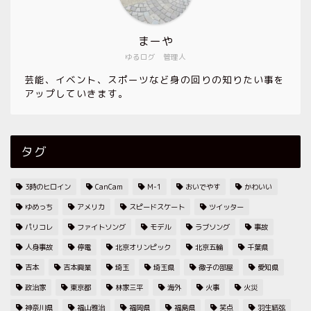
まーや
ゆるログ 管理人
芸能、イベント、スポーツなど身の回りの知りたい事を
アップしていきます。
タグ
3時のヒロイン
CanCam
M-1
おいでやす
かわいい
ゆめっち
アメリカ
スピードスケート
ツイッター
パリコレ
ファイトソング
モデル
ラブソング
事故
人身事故
停電
北京オリンピック
北京五輪
千葉県
吉本
吉本興業
埼玉
埼玉県
徹子の部屋
愛知県
政治家
東京都
林家三平
海外
火事
火災
神奈川県
福山雅治
福岡県
福島県
笑点
羽生結弦