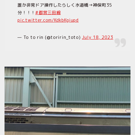
誰か非常ドア操作したらしく水道橋→神保町35
分！！！
#都営三田線
pic.twitter.com/KdkbKgiupd
— To to rin (@toririn_toto)
July 18, 2023