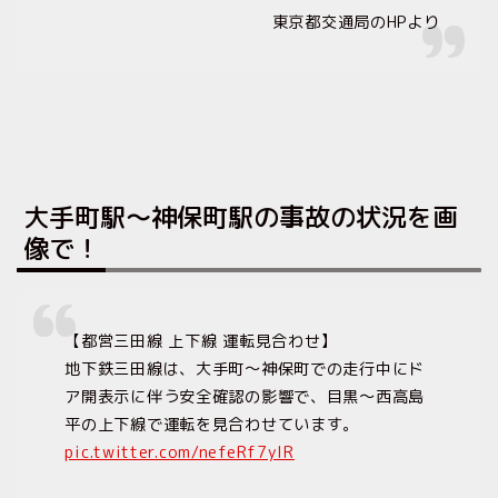
東京都交通局のHPより
大手町駅〜神保町駅の事故の状況を画
像で！
【都営三田線 上下線 運転見合わせ】
地下鉄三田線は、大手町〜神保町での走行中にド
ア開表示に伴う安全確認の影響で、目黒〜西高島
平の上下線で運転を見合わせています。
pic.twitter.com/nefeRf7ylR