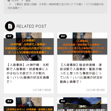
HOME
事故
【事故】都営三田線・大手町〜神保町間で走行中にドアが開く！(7/18)現場の状
況を画像で！
RELATED POST
事故
事故
【人身事故】JR神戸線・元町
【人身事故】総武快速線・津
駅で人身事故！快速電車に人
田沼駅で人身事故！警笛が鳴
がはねられ窓ガラスが割れ
ったと思ったら事故が起こっ
る！(11/8)現場の状況を画像
ていた！(1/18)現場の状況を
で！
動画と画像で！
2023年11月8日
2024年1月18日
事故
事故