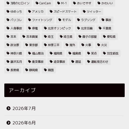
3時のヒロイン
CanCam
M-1
おいでやす
かわいい
ゆめっち
アメリカ
スピードスケート
ツイッター
パリコレ
ファイトソング
モデル
ラブソング
事故
人身事故
停電
北京オリンピック
北京五輪
千葉県
吉本
吉本興業
埼玉
埼玉県
徹子の部屋
愛知県
政治家
東京都
林家三平
海外
火事
火災
神奈川県
福山雅治
福岡県
福島県
笑点
羽生結弦
藤沢五月
衝突事故
追突事故
遅延
運転見合わせ
長野県
静岡県
韓国
アーカイブ
2026年7月
2026年6月