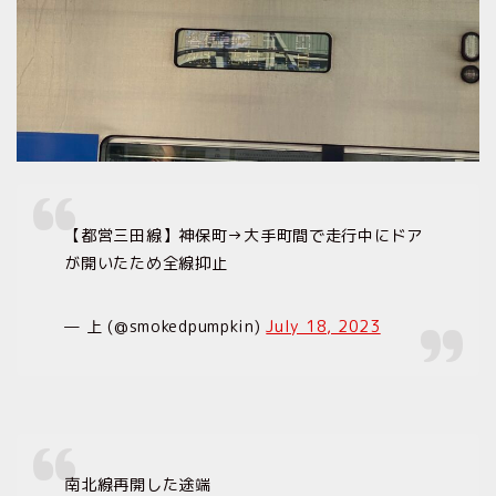
【都営三田線】神保町→大手町間で走行中にドア
が開いたため全線抑止
— 上 (@smokedpumpkin)
July 18, 2023
南北線再開した途端