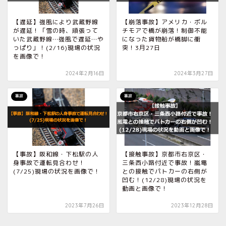
【遅延】強風により武蔵野線
【崩落事故】アメリカ・ボル
が遅延！「雪の時、頑張って
チモアで橋が崩落！制御不能
いた武蔵野線…強風で遅延…や
になった貨物船が橋脚に衝
っぱり」！(2/16)現場の状況
突！3月27日
を画像で！
2024年2月16日
2024年3月27日
事故
事故
【事故】阪和線・下松駅の人
【接触事故】京都市右京区・
身事故で運転見合わせ！
三条西小路付近で事故！嵐電
(7/25)現場の状況を画像で！
との接触でパトカーの右側が
凹む！(12/28)現場の状況を
動画と画像で！
2023年7月26日
2023年12月28日