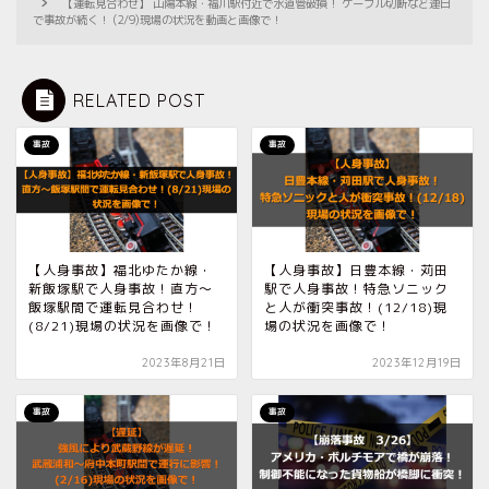
【運転見合わせ】 山陽本線・福川駅付近で水道管破損！ ケーブル切断など連日
で事故が続く！ (2/9)現場の状況を動画と画像で！
RELATED POST
事故
事故
【人身事故】福北ゆたか線・
【人身事故】日豊本線・苅田
新飯塚駅で人身事故！直方〜
駅で人身事故！特急ソニック
飯塚駅間で運転見合わせ！
と人が衝突事故！(12/18)現
(8/21)現場の状況を画像で！
場の状況を画像で！
2023年8月21日
2023年12月19日
事故
事故