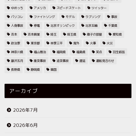
ゆめっち
アメリカ
スピードスケート
ツイッター
パリコレ
ファイトソング
モデル
ラブソング
事故
人身事故
停電
北京オリンピック
北京五輪
千葉県
吉本
吉本興業
埼玉
埼玉県
徹子の部屋
愛知県
政治家
東京都
林家三平
海外
火事
火災
神奈川県
福山雅治
福岡県
福島県
笑点
羽生結弦
藤沢五月
衝突事故
追突事故
遅延
運転見合わせ
長野県
静岡県
韓国
アーカイブ
2026年7月
2026年6月