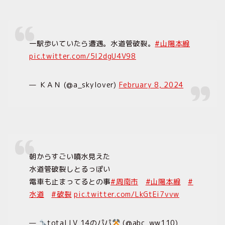
一駅歩いていたら遭遇。水道管破裂。
#山陽本線
pic.twitter.com/5I2dgU4V98
— ＫＡＮ (@a_skylover)
February 8, 2024
朝からすごい噴水見えた
水道管破裂しとるっぽい
電車も止まってるとの事
#周南市
#山陽本線
#
水道
#破裂
pic.twitter.com/LkGtEi7vvw
—
total LV 14のパパ
(@abc_ww110)