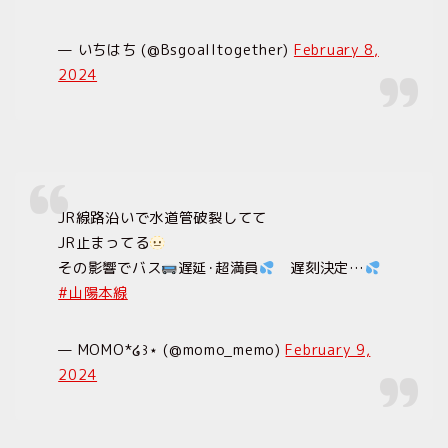
— いちはち (@Bsgoalltogether)
February 8,
2024
JR線路沿いで水道管破裂してて
JR止まってる
その影響でバス
遅延･超満員
遅刻決定…
#山陽本線
— MOMO*໒꒱⋆ (@momo_memo)
February 9,
2024