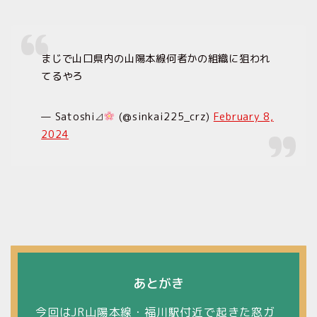
まじで山口県内の山陽本線何者かの組織に狙われ
てるやろ
— Satoshi⊿
(@sinkai225_crz)
February 8,
2024
あとがき
今回はJR山陽本線・福川駅付近で起きた窓ガ